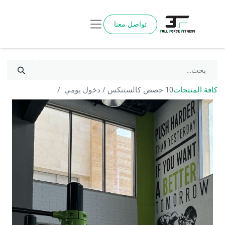
تواصل معنا
كافة المنتجات
10 حصص كالستنكس / دخول يومي